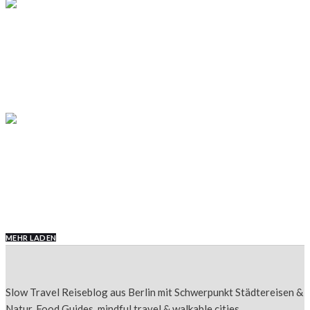
DEUTSCHLAND
Slow Travel im Tölzer Land: Urlaub für Leib
und Seele
BAYERN
DEUTSCHLAND
FRANKEN
Urlaub im Nürnberger Land:
Sehenswürdigkeiten, Feste & Kulinarik
MEHR LADEN
Slow Travel Reiseblog aus Berlin mit Schwerpunkt Städtereisen &
Natur, Food Guides, mindful travel & walkable cities.