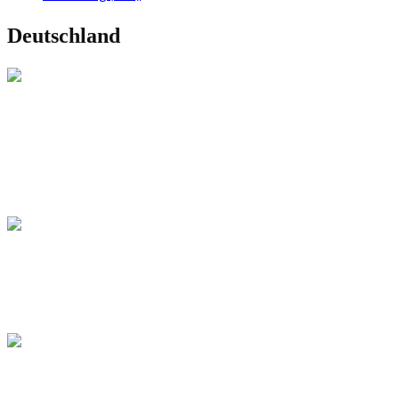
Deutschland
REISETIPPS
Die 7 schönsten Orte für die Kirschblüte in
Deutschland 2026
DEUTSCHLAND
Die schönsten Cafés in Braunschweig
FOOD GUIDES