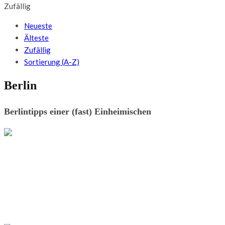
Zufällig
Neueste
Älteste
Zufällig
Sortierung (A-Z)
Berlin
Berlintipps einer (fast) Einheimischen
HOTELS & UNTERKÜNFTE
Übernachten im sleeperoo in Brandenburg:
Museumspark Rüdersdorf bei Berlin