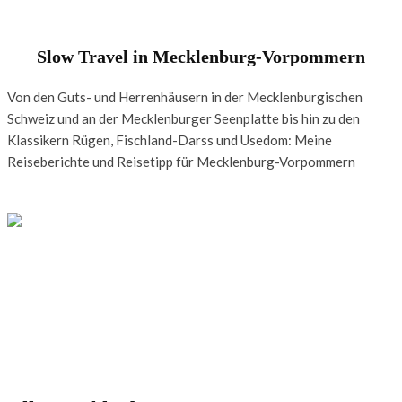
Slow Travel in Mecklenburg-Vorpommern
Von den Guts- und Herrenhäusern in der Mecklenburgischen
Schweiz und an der Mecklenburger Seenplatte bis hin zu den
Klassikern Rügen, Fischland-Darss und Usedom: Meine
Reiseberichte und Reisetipp für Mecklenburg-Vorpommern
MECKLENBURG-VORPOMMERN
Mecklenburgische Schweiz: Urlaub auf Gut Pohnstorf
Eine beflügelnde Auszeit zwischen Ostsee und Müritz