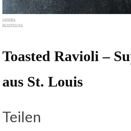
SANDRA
·
REZEPTE
USA
·
Toasted Ravioli – Sup
aus St. Louis
Teilen