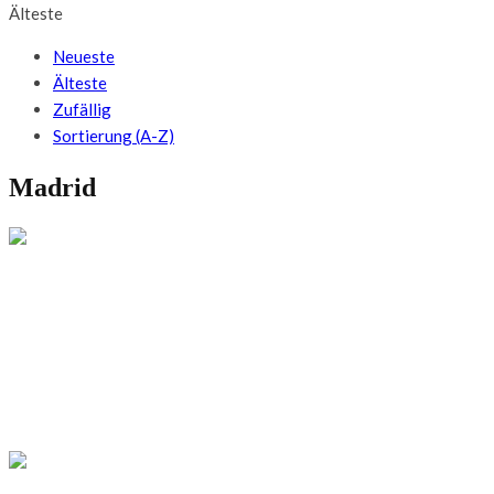
Älteste
Neueste
Älteste
Zufällig
Sortierung (A-Z)
Madrid
FOOD GUIDES
Beten & backen: Die Nonnenkekse sind das
best gehütete kulinarische Geheimnis von
Madrid
STÄDTEREISEN