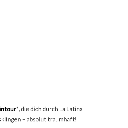
intour
*
, die dich durch La Latina
sklingen – absolut traumhaft!