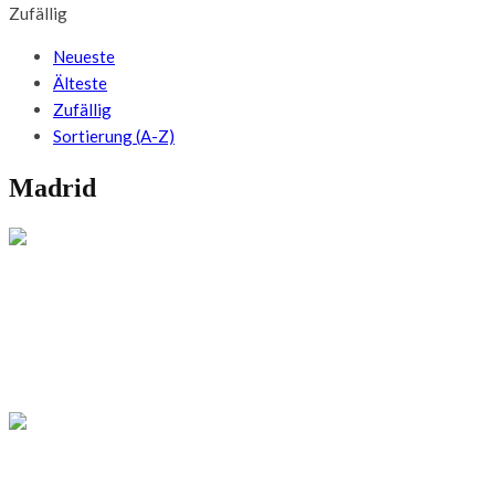
Zufällig
Neueste
Älteste
Zufällig
Sortierung (A-Z)
Madrid
REISETIPPS
Die besten Aussichtspunkte in Madrid: 7
Orte für spektakuläre Ausblicke
SPANIEN