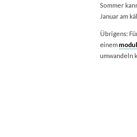
Sommer kann e
Januar am kä
Übrigens: Fü
einem
modul
umwandeln k