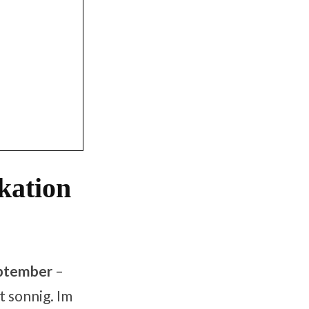
kation
eptember
–
 sonnig. Im