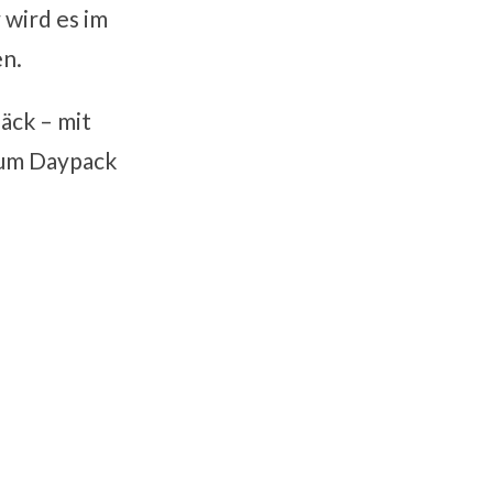
 wird es im
en.
äck – mit
 zum Daypack