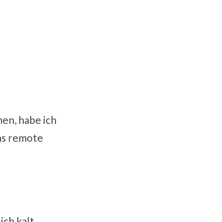
hen, habe ich
das remote
ich kalt