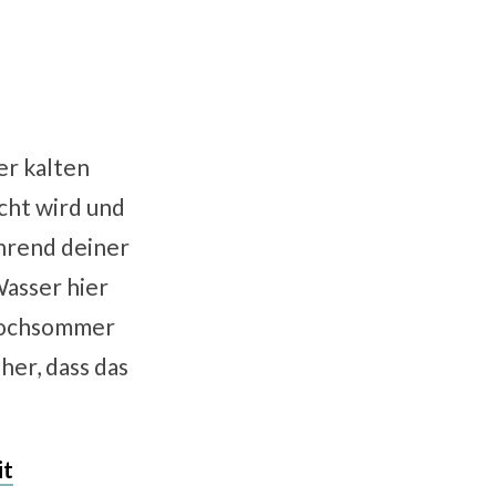
er kalten
cht wird und
ährend deiner
Wasser hier
m Hochsommer
her, dass das
it