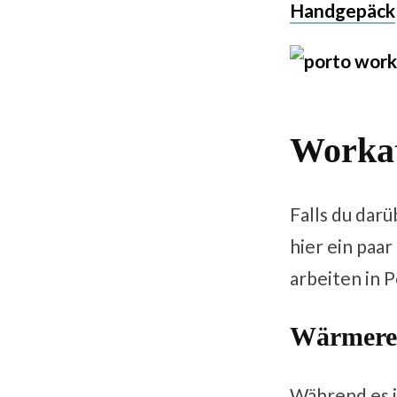
Handgepäck
Workat
Falls du dar
hier ein paar
arbeiten in P
Wärmere
Während es i