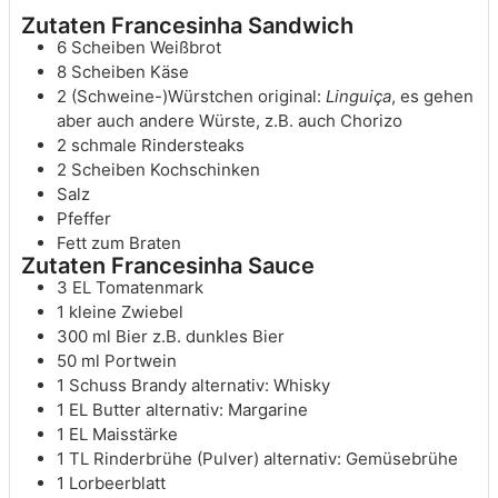
Zutaten Francesinha Sandwich
6
Scheiben
Weißbrot
8
Scheiben
Käse
2
(Schweine-)Würstchen
original:
Linguiça
, es gehen
aber auch andere Würste, z.B. auch Chorizo
2
schmale Rindersteaks
2
Scheiben
Kochschinken
Salz
Pfeffer
Fett zum Braten
Zutaten Francesinha Sauce
3
EL
Tomatenmark
1
kleine
Zwiebel
300
ml
Bier
z.B. dunkles Bier
50
ml
Portwein
1
Schuss
Brandy
alternativ: Whisky
1
EL
Butter
alternativ: Margarine
1
EL
Maisstärke
1
TL
Rinderbrühe (Pulver)
alternativ: Gemüsebrühe
1
Lorbeerblatt