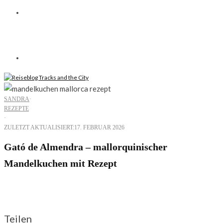
SANDRA
·
REZEPTE
·
ZULETZT AKTUALISIERT:
17. FEBRUAR 2026
Gató de Almendra – mallorquinischer
Mandelkuchen mit Rezept
Alles über Mandelkuchen aus Mallorca und eine einfache
Anleitung zum selberbacken
Teilen