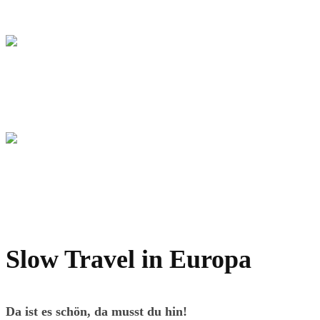
Louisville: 3 Tage in Kentuckys Bourbon-Metropole
USA
Wo der Fluss zum Meer wird: Das Archipel der
Thousand Islands
USA
Clarksdale, Mississippi: Die Wiege des Blues im Süden
der USA
Slow Travel in Europa
Da ist es schön, da musst du hin!