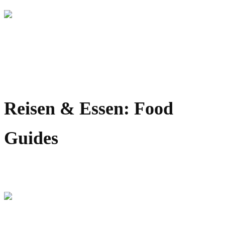
KANADA
Nova Scotia Roadtrip: Tipps, Route & Highlights
Reisen & Essen: Food
Guides
Essen in Madrid: 10 typische Spezialitäten