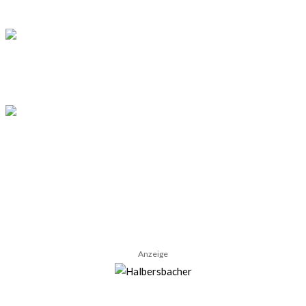
Die besten Cafés in Erlangen 2026
Typisches Essen in Nova Scotia: Diese
Gerichte musst du probieren!
Anzeige