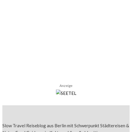
Frühstück im Fernsehturm Berlin: Sphere
Tim Raue
Anzeige
Slow Travel Reiseblog aus Berlin mit Schwerpunkt Städtereisen &