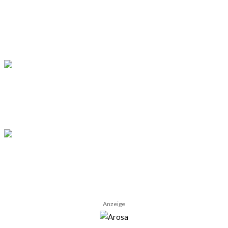
MALLORCA
Wo übernachten in Palma? Unterkünfte nach
Stadtvierteln
MALLORCA
Übernachten im Kloster Lluc: Mein Rückzugsort in
den Bergen Mallorcas
MALLORCA
Mallorca ohne Auto: Schönste Orte mit Bus und Bahn
Anzeige