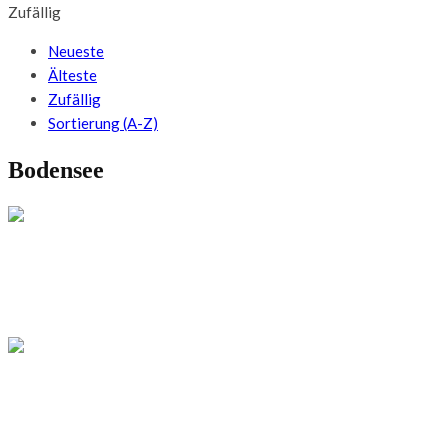
Zufällig
Neueste
Älteste
Zufällig
Sortierung (A-Z)
Bodensee
BADEN-WÜRTTEMBERG
DEUTSCHLAND
UNESCO Welterbe am Bodensee
DEUTSCHLAND
Traditionen & Brauchtum am Bodensee: Die