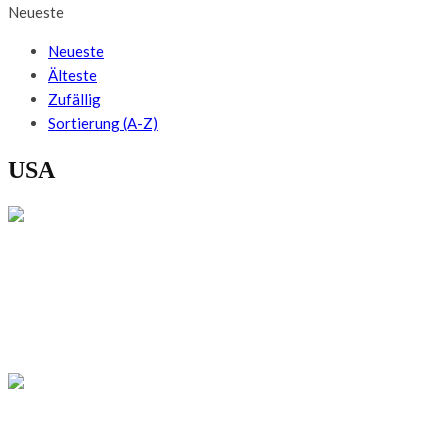
Neueste
Neueste
Älteste
Zufällig
Sortierung (A-Z)
USA
REISETIPPS
Louisville: 3 Tage in Kentuckys Bourbon-
Metropole
USA