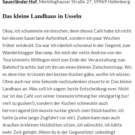
Sauerländer Hof
, Merklinghauser Straße 27, 59969 Hallenberg
Das kleine Landhaus in Usseln
Okay, ich schummele ein bisschen, denn dieses Café habe ich nicht
bei diesem Sauerland-Aufenthalt, sondern ein paar Wochen
früher entdeckt. Da war ich nämlich schonmal in der Gegend, zum
Wanderblogger Barcamp. Als mich der nette Andrew von der
Touristeninfo Willingen mich zum Ende der Veranstaltung zum
Bahnhof brachte, bat ich ihn um einen kleinen Zwischenstopp. Wo
es denn hier in Usseln den besten Kuchen gäbe, wollte ich wissen.
Ohne auch nur eine Sekunde nachzudenken steuerte er Das kleine
Landhaus an. Was soll ich sagen: beste Entscheidung ever. Nicht
nur ist das Café von seiner Inneneinrichtung her einzigartig (so!
viel! zu gucken!), sondern der Kuchen schmeckte auch
hervorragend (ich musste na klar gleich zwei Stück kaufen, ich
hatte ja eine lange Zugfahrt vor mir). Zudem kann man auch
draußen in kleinen Holzhütten sitzen, ich wünschte, ich hätte
mehr Zeit gehabt. Wenn du in der Gegend bist: unbedingt