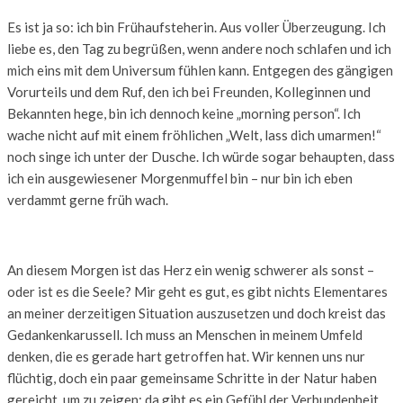
Es ist ja so: ich bin Frühaufsteherin. Aus voller Überzeugung. Ich
liebe es, den Tag zu begrüßen, wenn andere noch schlafen und ich
mich eins mit dem Universum fühlen kann. Entgegen des gängigen
Vorurteils und dem Ruf, den ich bei Freunden, Kolleginnen und
Bekannten hege, bin ich dennoch keine „morning person“. Ich
wache nicht auf mit einem fröhlichen „Welt, lass dich umarmen!“
noch singe ich unter der Dusche. Ich würde sogar behaupten, dass
ich ein ausgewiesener Morgenmuffel bin – nur bin ich eben
verdammt gerne früh wach.
An diesem Morgen ist das Herz ein wenig schwerer als sonst –
oder ist es die Seele? Mir geht es gut, es gibt nichts Elementares
an meiner derzeitigen Situation auszusetzen und doch kreist das
Gedankenkarussell. Ich muss an Menschen in meinem Umfeld
denken, die es gerade hart getroffen hat. Wir kennen uns nur
flüchtig, doch ein paar gemeinsame Schritte in der Natur haben
gereicht, um zu zeigen: da gibt es ein Gefühl der Verbundenheit.