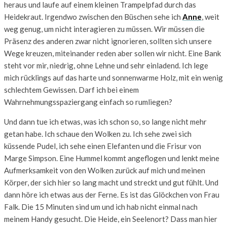
heraus und laufe auf einem kleinen Trampelpfad durch das
Heidekraut. Irgendwo zwischen den Büschen sehe ich
Anne
, weit
weg genug, um nicht interagieren zu müssen. Wir müssen die
Präsenz des anderen zwar nicht ignorieren, sollten sich unsere
Wege kreuzen, miteinander reden aber sollen wir nicht. Eine Bank
steht vor mir, niedrig, ohne Lehne und sehr einladend. Ich lege
mich rücklings auf das harte und sonnenwarme Holz, mit ein wenig
schlechtem Gewissen. Darf ich bei einem
Wahrnehmungsspaziergang einfach so rumliegen?
Und dann tue ich etwas, was ich schon so, so lange nicht mehr
getan habe. Ich schaue den Wolken zu. Ich sehe zwei sich
küssende Pudel, ich sehe einen Elefanten und die Frisur von
Marge Simpson. Eine Hummel kommt angeflogen und lenkt meine
Aufmerksamkeit von den Wolken zurück auf mich und meinen
Körper, der sich hier so lang macht und streckt und gut fühlt. Und
dann höre ich etwas aus der Ferne. Es ist das Glöckchen von Frau
Falk. Die 15 Minuten sind um und ich hab nicht einmal nach
meinem Handy gesucht. Die Heide, ein Seelenort? Dass man hier