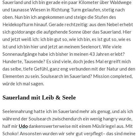
Sauerland und ich bin gerade ein paar Kilometer über Waldwege
und taunasse Wiesen in Richtung Turm gelaufen, stetig nach
oben. Nun bin ich angekommen und steige die Stufen des
Heidekopfturm hinauf. Gerade rechtzeitig: aus dem Nebel erhebt
sich goldorange die aufgehende Sonne über das Sauerland. Hier
und jetzt weiß ich: ich bin gut so, wie ich bin, es ist gut so, wie es
ist und ich bin hier und jetzt an meinem Seelenort. Wie viele
Sonnenaufgänge habe ich bisher in meinen 43 Jahren erlebt?
Hunderte, Tausende? Es sind viele, doch jedes Mal ergreift mich
das selbe, tiefe Gefühl, ganz eng verbunden mit der Natur und den
Elementen zu sein. Soulsearch im Sauerland? Mission completed,
würde ich mal sagen.
Sauerland mit Leib & Seele
Seelennahrung hatte ich im Sauerland mehr als genug, und als ich
während der Soulsearch zwischendurch ein wenig hangry wurde,
half mir
Udo
dankenswerterweise mit einem Müsliriegel aus. Mit
Schoko! Ansonsten wurden wir sehr gut verpflegt– das sind meine