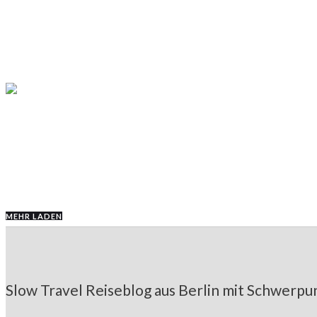
Granola Cookies, super saftig, ve
REZEPTE
Vegane Energy Balls ohne Zucker:
MEHR LADEN
Slow Travel Reiseblog aus Berlin mit Schwerpun