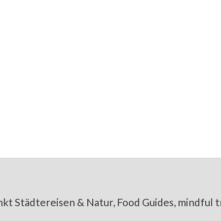
gan & zuckerfrei
 3 leckere Rezepte
kt Städtereisen & Natur, Food Guides, mindful tr