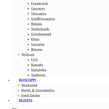
Frankreich
Guernsey
Slowenien
Großbritannien
Belgien
Niederlande
Griechenland
Polen
Georgien
Belarus
Weltweit
USA
Kanada
Südafrika
Südkorea
REISETIPPS
Workation
Hotels & Unterkünfte
Food Guides
REZEPTE