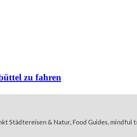
n, Laufgruppen und Laufveranstal
üttel zu fahren
kt Städtereisen & Natur, Food Guides, mindful tr