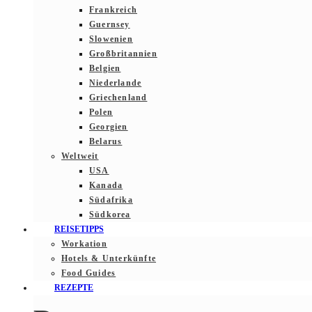
Frankreich
Guernsey
Slowenien
Großbritannien
Belgien
Niederlande
Griechenland
Polen
Georgien
Belarus
Weltweit
USA
Kanada
Südafrika
Südkorea
REISETIPPS
Workation
Hotels & Unterkünfte
Food Guides
REZEPTE