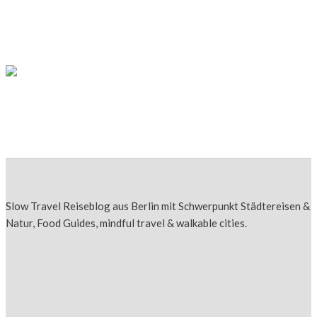
Broadway in New York: 7 spannende Fakten
& Tipps für deinen Musical Besuch
USA
Original New York Style Bagel
Slow Travel Reiseblog aus Berlin mit Schwerpunkt Städtereisen &
Natur, Food Guides, mindful travel & walkable cities.