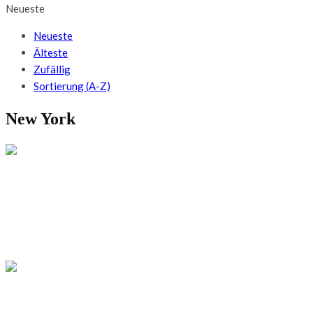
Neueste
Neueste
Älteste
Zufällig
Sortierung (A-Z)
New York
USA
Wo der Fluss zum Meer wird: Das Archipel
der Thousand Islands
USA