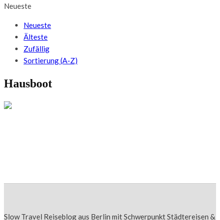
Neueste
Neueste
Älteste
Zufällig
Sortierung (A-Z)
Hausboot
DEUTSCHLAND
Mit dem Hausboot durch die Uckermark –
Entschleunigung bei 10 Stundenkilometern
Slow Travel Reiseblog aus Berlin mit Schwerpunkt Städtereisen &