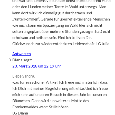
und war seit Lebens viel und am liebsten mit unserem Hund
oder den Hunden meiner Tante im Wald unterwegs. Man
kann dort wirklich einmalig gut durchatmen und
„runterkommen“. Gerade für überreflektierende Menschen
wie mich, kann ein Spaziergang im Wald (der sich nicht
selten ungeplant über mehrere Stunden gezogen hat) echt
erholsam und heilsam sein. Find ich toll von Dir.
Glückwunsch zur wiederentdeckten Leidenschaft. LG Julia
Antworten
Diana
sagt:
23. März 2018 um 22:19 Uhr
Liebe Sandra,
was für ein schöner Artikel. Ich freue mich natürlich, dass
ich Dich mit meiner Begeisterung mitreiße. Und ich freue
mich sehr auf unseren Besuch in diesem Jahr bei unseren
Bäumchen. Dann wird ein weiteres Motto des
Frankenwaldes wahr: Stille hören.
LG Diana