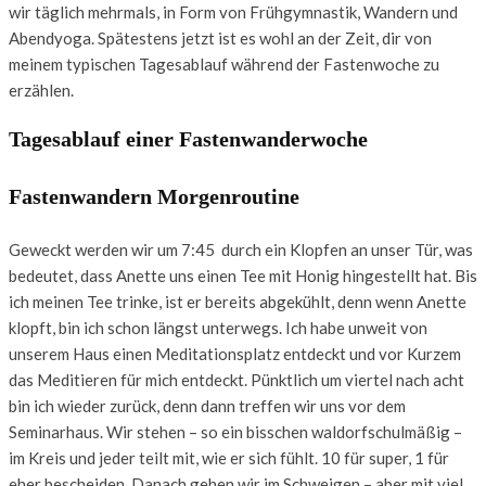
wir täglich mehrmals, in Form von Frühgymnastik, Wandern und
Abendyoga. Spätestens jetzt ist es wohl an der Zeit, dir von
meinem typischen Tagesablauf während der Fastenwoche zu
erzählen.
Tagesablauf einer Fastenwanderwoche
Fastenwandern Morgenroutine
Geweckt werden wir um 7:45
durch ein Klopfen an unser Tür, was
bedeutet, dass Anette uns einen Tee mit Honig hingestellt hat. Bis
ich meinen Tee trinke, ist er bereits abgekühlt, denn wenn Anette
klopft, bin ich schon längst unterwegs. Ich habe unweit von
unserem Haus einen Meditationsplatz entdeckt und vor Kurzem
das Meditieren für mich entdeckt. Pünktlich um viertel nach acht
bin ich wieder zurück, denn dann treffen wir uns vor dem
Seminarhaus. Wir stehen – so ein bisschen waldorfschulmäßig –
im Kreis und jeder teilt mit, wie er sich fühlt. 10 für super, 1 für
eher bescheiden. Danach gehen wir im Schweigen – aber mit viel