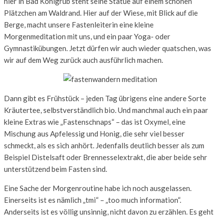
hier in Bad Kohlgrub steht seine Statue auf einem schönen
Plätzchen am Waldrand. Hier auf der Wiese, mit Blick auf die
Berge, macht unsere Fastenleiterin eine kleine
Morgenmeditation mit uns, und ein paar Yoga- oder
Gymnastikübungen. Jetzt dürfen wir auch wieder quatschen, was
wir auf dem Weg zurück auch ausführlich machen.
Dann gibt es Frühstück – jeden Tag übrigens eine andere Sorte
Kräutertee, selbstverständlich bio. Und manchmal auch ein paar
kleine Extras wie „Fastenschnaps“ – das ist Oxymel, eine
Mischung aus Apfelessig und Honig, die sehr viel besser
schmeckt, als es sich anhört. Jedenfalls deutlich besser als zum
Beispiel Distelsaft oder Brennesselextrakt, die aber beide sehr
unterstützend beim Fasten sind.
Eine Sache der Morgenroutine habe ich noch ausgelassen.
Einerseits ist es nämlich „tmi“ – „too much information“.
Anderseits ist es völlig unsinnig, nicht davon zu erzählen. Es geht