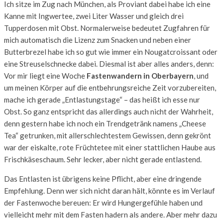
Ich sitze im Zug nach München, als Proviant dabei habe ich eine
Kanne mit Ingwertee, zwei Liter Wasser und gleich drei
Tupperdosen mit Obst. Normalerweise bedeutet Zugfahren für
mich automatisch die Lizenz zum Snacken und neben einer
Butterbrezel habe ich so gut wie immer ein Nougatcroissant oder
eine Streuselschnecke dabei. Diesmal ist aber alles anders, denn:
Vor mir liegt eine Woche
Fastenwandern in Oberbayern
, und
um meinen Körper auf die entbehrungsreiche Zeit vorzubereiten,
mache ich gerade „Entlastungstage“ – das heißt ich esse nur
Obst. So ganz entspricht das allerdings auch nicht der Wahrheit,
denn gestern habe ich noch ein Trendgetränk namens „Cheese
Tea“ getrunken, mit allerschlechtestem Gewissen, denn gekrönt
war der eiskalte, rote Früchtetee mit einer stattlichen Haube aus
Frischkäseschaum. Sehr lecker, aber nicht gerade entlastend.
Das Entlasten ist übrigens keine Pflicht, aber eine dringende
Empfehlung. Denn wer sich nicht daran hält, könnte es im Verlauf
der Fastenwoche bereuen: Er wird Hungergefühle haben und
vielleicht mehr mit dem Fasten hadern als andere. Aber mehr dazu