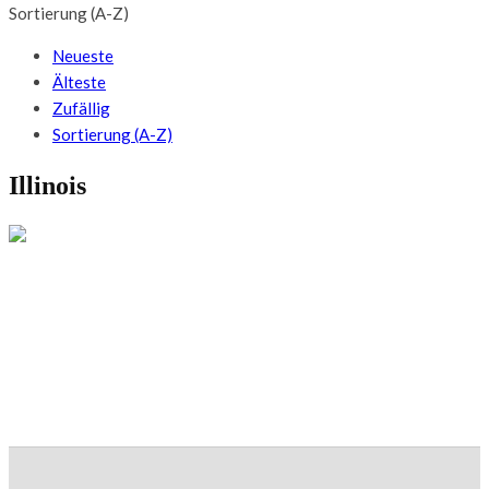
Sortierung (A-Z)
Neueste
Älteste
Zufällig
Sortierung (A-Z)
Illinois
USA
Chicago Fahrradtour: Lecker & lässig – die
Windy City und ihre Köstlichkeiten mit dem
Bike erleben