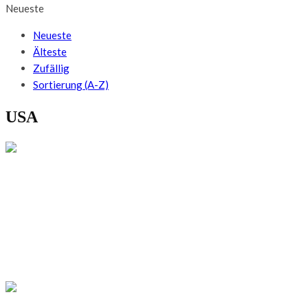
Neueste
Neueste
Älteste
Zufällig
Sortierung (A-Z)
USA
USA
Chicago Fahrradtour: Lecker & lässig – die
Windy City und ihre Köstlichkeiten mit dem
Bike erleben
USA