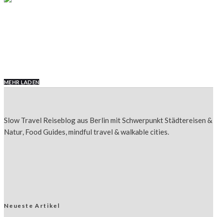
USA
Graceland: Warum du Elvis legendäre Villa
unbedingt besuchen solltest
MEHR LADEN
Slow Travel Reiseblog aus Berlin mit Schwerpunkt Städtereisen &
Natur, Food Guides, mindful travel & walkable cities.
Neueste Artikel