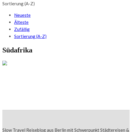
Sortierung (A-Z)
Neueste
Älteste
Zufällig
Sortierung (A-Z)
Südafrika
SÜDAFRIKA
Schlucken & Schlürfen am Western Cape:
Wine Tasting im südlichsten Weingut Afrikas
Slow Travel Reiseblog aus Berlin mit Schwerpunkt Städtereisen &