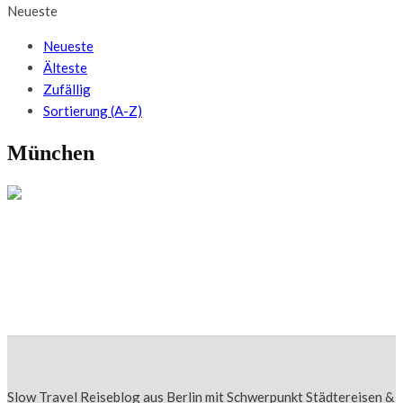
Neueste
Neueste
Älteste
Zufällig
Sortierung (A-Z)
München
HOTELS & UNTERKÜNFTE
Hoteltipp München: 25hours Hotel München
„The Royal Bavarian“
Slow Travel Reiseblog aus Berlin mit Schwerpunkt Städtereisen &