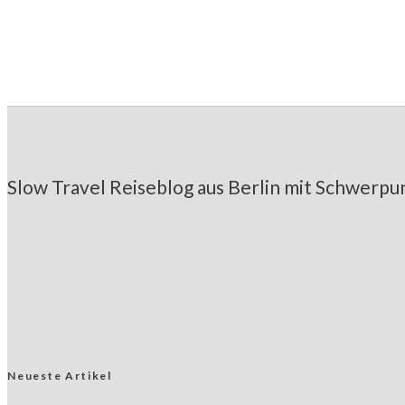
Elvis Geburtsort Tupelo: Wo der 
Slow Travel Reiseblog aus Berlin mit Schwerpun
Neueste Artikel