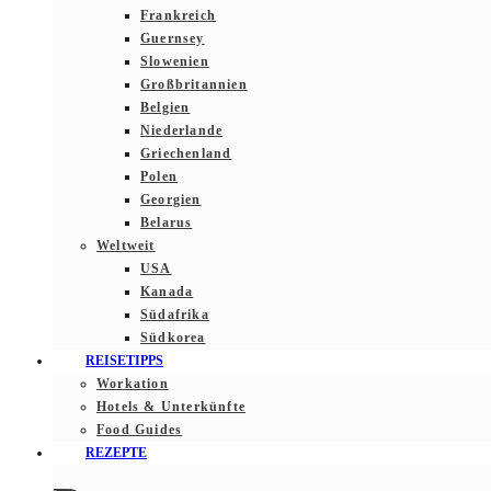
Frankreich
Guernsey
Slowenien
Großbritannien
Belgien
Niederlande
Griechenland
Polen
Georgien
Belarus
Weltweit
USA
Kanada
Südafrika
Südkorea
REISETIPPS
Workation
Hotels & Unterkünfte
Food Guides
REZEPTE