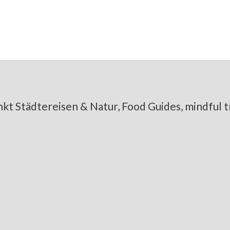
King in der Kommode schlief
kt Städtereisen & Natur, Food Guides, mindful tr