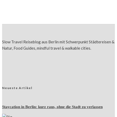
Gaufre de Liège: Wo gibt es die beste Waffel
in Lüttich?
Slow Travel Reiseblog aus Berlin mit Schwerpunkt Städtereisen &
Natur, Food Guides, mindful travel & walkable cities.
Neueste Artikel
Staycation in Berlin: kurz raus, ohne die Stadt zu verlassen