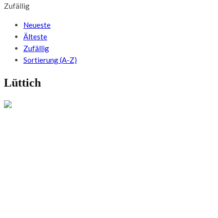
Zufällig
Neueste
Älteste
Zufällig
Sortierung (A-Z)
Lüttich
FOOD GUIDES
Typische Gerichte aus Lüttich: Essen &
Restaurants in Liège, Belgien
FOOD GUIDES