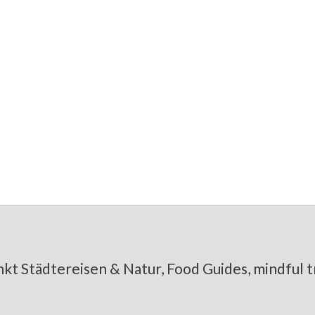
chweiz: 7 Tipps für Entschleunigu
pt, Geschichte & Geheimtipps
kt Städtereisen & Natur, Food Guides, mindful tr