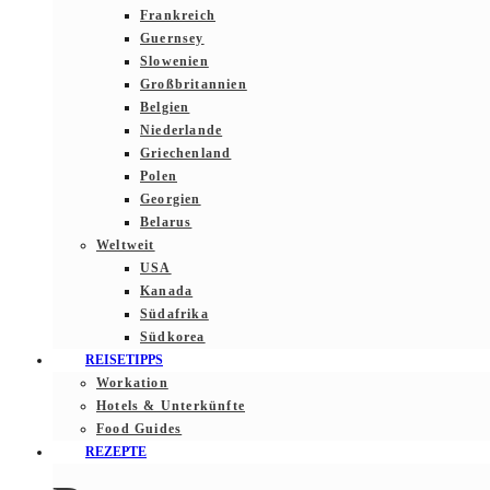
Frankreich
Guernsey
Slowenien
Großbritannien
Belgien
Niederlande
Griechenland
Polen
Georgien
Belarus
Weltweit
USA
Kanada
Südafrika
Südkorea
REISETIPPS
Workation
Hotels & Unterkünfte
Food Guides
REZEPTE