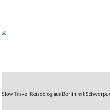
DEUTSCHLAND
SACHSEN
SLOW TRAVEL
Slow Travel in der Sächsischen S
REZEPTE
SACHSEN
Sächsischer Zuckerkuchen – Reze
Slow Travel Reiseblog aus Berlin mit Schwerpun