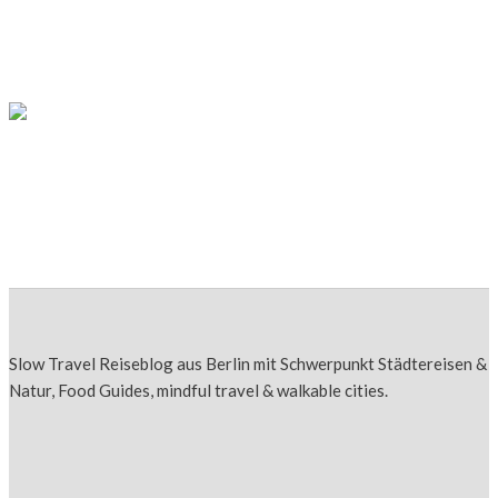
Aweil geht’s los: Herbstwanderung auf dem
Pfälzer Weinsteig
DEUTSCHLAND
Andernach am Rhein –Sehenswürdigkeiten &
Geysir
Slow Travel Reiseblog aus Berlin mit Schwerpunkt Städtereisen &
Natur, Food Guides, mindful travel & walkable cities.