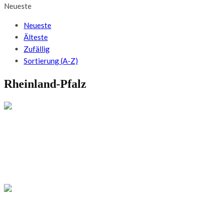
Neueste
Neueste
Älteste
Zufällig
Sortierung (A-Z)
Rheinland-Pfalz
DEUTSCHLAND
5 traumhaft schöne Herbstwanderungen in
der Pfalz
DEUTSCHLAND