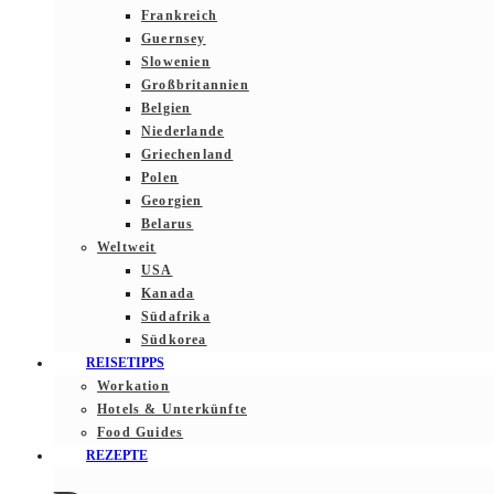
Frankreich
Guernsey
Slowenien
Großbritannien
Belgien
Niederlande
Griechenland
Polen
Georgien
Belarus
Weltweit
USA
Kanada
Südafrika
Südkorea
REISETIPPS
Workation
Hotels & Unterkünfte
Food Guides
REZEPTE