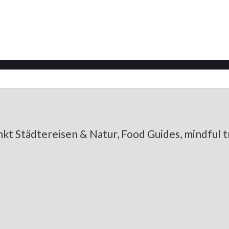
s: MittsommerRemise in Mecklenb
kt Städtereisen & Natur, Food Guides, mindful tr