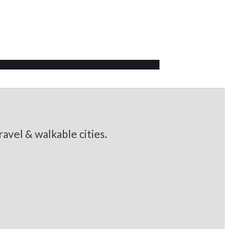
urg-Vorpommern
avel & walkable cities.