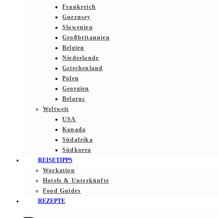
Frankreich
Guernsey
Slowenien
Großbritannien
Belgien
Niederlande
Griechenland
Polen
Georgien
Belarus
Weltweit
USA
Kanada
Südafrika
Südkorea
REISETIPPS
Workation
Hotels & Unterkünfte
Food Guides
REZEPTE